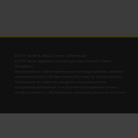
© 2019 Health & Beauty Center /St.Peterburg/.
© 2019 Центр здоровья и красоты доктора Исаевой /Санкт-
Петербург/.
Все материалы опубликованные на настоящем ресурсе, являются
интеллектуальной собственностью, если явно не указано другого.
Публикация на сторонних ресурсах и копирование как
материалов целиком так и их фрагментов разрешено только с
согласия автора и с обязательным указанием ссылки на источник.