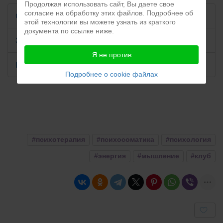
Продолжая использовать сайт, Вы даете свое
согласие на обработку этих файлов. Подробнее об
Окружение и здоровье
этой технологии вы можете узнать из краткого
документа по ссылке ниже.
Здоровые отношения
Я не против
Конфликты
Подробнее о cookie файлах
#психотерапия
#психосоматика
#психология
#энергия
#мышление
#клуб
User
Rating:
0
/
5