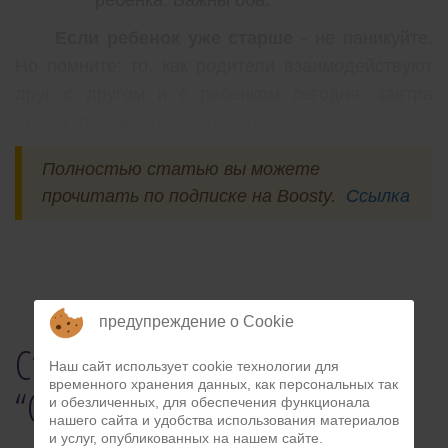
Если ребенок уже старше
- не паникуйте.
Но помните: то, как родители взаимодействуют
друг с другом и с ребенком сегодня, завтра
станет фундаментом его здоровья.
Полностью статью вы можете
прочитать по подписке на Boosty.
Ссылка
предупреждение о Cookie
Статьи и техники из раздела
Наш сайт использует cookie технологии для
временного хранения данных, как персональных так
“Семья и отношения”
и обезличенных, для обеспечения функционала
нашего сайта и удобства использования материалов
и услуг, опубликованных на нашем сайте.