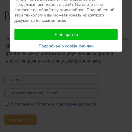
Продолжая использовать сайт, Вы даете свое
согласие на обработку этих файлов. Подробнее об
РАССЫЛКА
этой технологии вы можете узнать из краткого
документа по ссылке ниже.
Я не против
Подпишитесь на бесплатную ежемесячную рассылку от
HBCenter и получите бесплатную методичку с
Подробнее о cookie файлах
практическими советами по улучшению здоровья
вашего кишечника и полезными рецептами.
Я согласен с
Политика конфиденциальности
подписаться