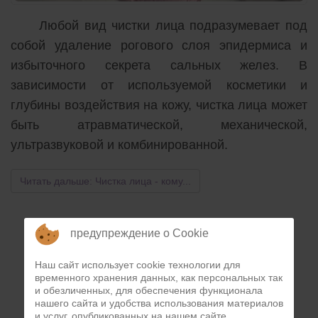
Любой вид чистки лица подразумевает под
собой удаление рогового слоя эпидермиса и
избыточного секрета сальных желез. В
зависимости от используемой косметики и
глубины воздействия на кожу, чистка лица может
быть атравматической, механической,
ультразвуковой и комбинированной.
Читать дальше: Чистка лица - кому...
предупреждение о Cookie
...
1
2
Вперед
Наш сайт использует cookie технологии для
временного хранения данных, как персональных так
и обезличенных, для обеспечения функционала
нашего сайта и удобства использования материалов
и услуг, опубликованных на нашем сайте.