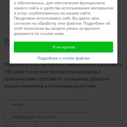
...
и обезличенных, для обеспечения функционала
1
2
Вперед
нашего сайта и удобства использования материалов
и услуг, опубликованных на нашем сайте.
Продолжая использовать сайт, Вы даете свое
согласие на обработку этих файлов. Подробнее об
этой технологии вы можете узнать из краткого
документа по ссылке ниже.
РАССЫЛКА
Я не против
Подробнее о cookie файлах
Подпишитесь на бесплатную ежемесячную рассылку от
HBCenter и получите бесплатную методичку с
практическими советами по улучшению здоровья
вашего кишечника и полезными рецептами.