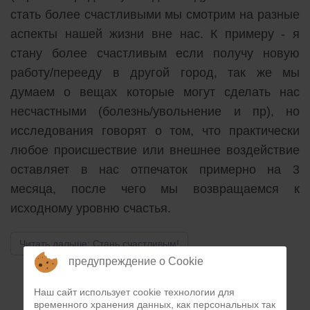
стать более счастливыми мы смотрим на разные
аспекты нашей жизни вне нас. К примеру - я
стану более счастливым если получу новую
работу/перееду в другой город, так же мы
думаем о вещах которые могут сделать нас
несчастными (болезнь/увольнение и пр), но
исследования говорят о том, что практически
любое происшествие или внешнее воздействие
оставляет в нас отпечаток примерно на 3
месяца, после чего мы возвращаемся к
исходному уровню счастья.
Читать дальше: Стань счастливым!
предупреждение о Cookie
Наш сайт использует cookie технологии для
временного хранения данных, как персональных так