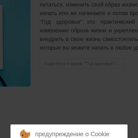
питаться, изменить свой образ жизни
начать или же начинаете и потом бро
“Год здоровья” это практически
изменению образа жизни и укреплен
внедрить в свою жизнь самостоятельн
которые вы можете начать в любое у
подробнее о курсе: "Год здоровья" -...
предупреждение о Cookie