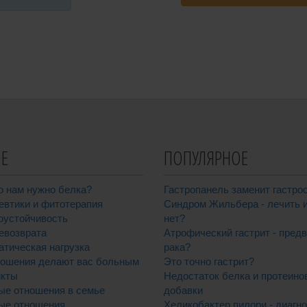
Е
ПОПУЛЯРНОЕ
о нам нужно белка?
Гастропанель заменит гастро
евтики и фитотерапия
Синдром Жильбера - лечить 
оустойчивость
нет?
евозврата
Атрофический гастрит - пред
атическая нагрузка
рака?
ношения делают вас больным
Это точно гастрит?
кты
Недостаток белка и протеино
ые отношения в семье
добавки
ые отношения
Хеликобактер пилори - диагно