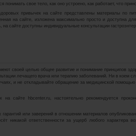
 понимать свое тело, как оно устроено, как работает, что прин
доровых привычек на сайте представлены материалы по пита
нная на сайте, изложена максимально просто и доступна дл
, на сайте доступны индивидуальные консультации гастроэнтер
еют своей целью общее развитие и понимание принципов здоро
ьтации лечащего врача или терапию заболеваний. Ни в коем с
чаях, и не откладывайте обращение за медицинской помощью 
 на сайте hbcenter.ru, настоятельно рекомендуется проко
их гарантий или заверений в отношении материалов опубликова
несёт никакой ответственности за ущерб любого характера в