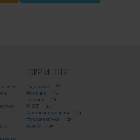
ГОРЯЧИЕ ТЕГИ
скопию?
#здоровье
79
или
#питание
40
#рацион
39
вестник
#ЖКТ
39
#гастроэнтерология
38
#профилактика
32
вые
#диета
30
стика и