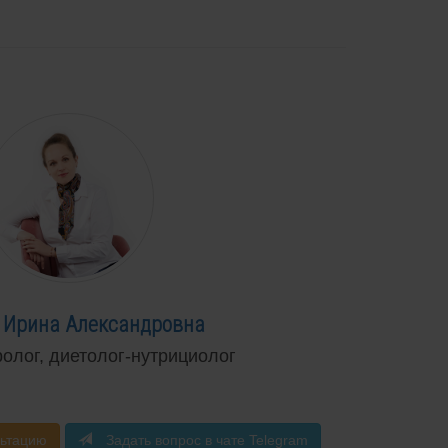
 Ирина Александровна
ролог, диетолог-нутрициолог
льтацию
Задать вопрос в чате Telegram