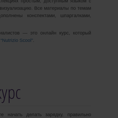
лекциях простым, доступным языком с
 визуализацию. Все материалы по темам
ополнены конспектами, шпаргалками,
иалистов — это онлайн курс, который
Nutrizio Scool"
.
курс
е начать делать зарядку, правильно