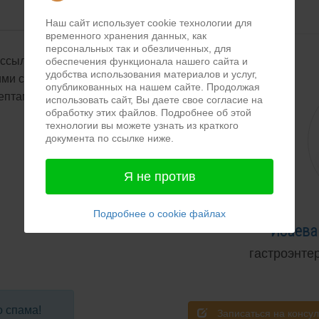
АВТОР
Наш сайт использует cookie технологии для
временного хранения данных, как
персональных так и обезличенных, для
сылку от HBCenter и
обеспечения функционала нашего сайта и
удобства использования материалов и услуг,
кими советами по улучшению
опубликованных на нашем сайте. Продолжая
ептами.
использовать сайт, Вы даете свое согласие на
обработку этих файлов. Подробнее об этой
технологии вы можете узнать из краткого
документа по ссылке ниже.
Я не против
Подробнее о cookie файлах
Исаева
гастроэнте
о спама!
Записаться на консу