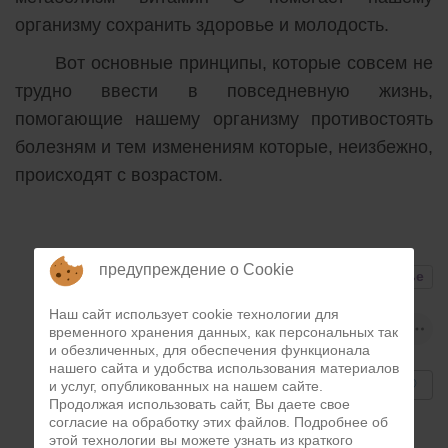
организму сохранить здоровье и молодость.
Вот основные принципы, которые совсем не
трудно ввести в повседневную жизнь,
помогающие нашему организму противостоять
болезням и тем изменениям которые, неизбежно,
происходят с возрастом.
предупреждение о Cookie
#советы
#красота
#здоровье
Наш сайт использует cookie технологии для
временного хранения данных, как персональных так
и обезличенных, для обеспечения функционала
User
нашего сайта и удобства использования материалов
и услуг, опубликованных на нашем сайте.
Rating:
0
/
5
Продолжая использовать сайт, Вы даете свое
согласие на обработку этих файлов. Подробнее об
этой технологии вы можете узнать из краткого