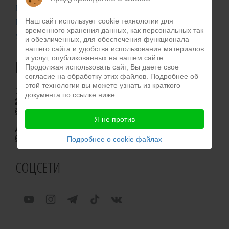
Публичная оферта
Наш сайт использует cookie технологии для
Политика конфиденциальности
временного хранения данных, как персональных так
Уведомление о файлах coockie
и обезличенных, для обеспечения функционала
нашего сайта и удобства использования материалов
и услуг, опубликованных на нашем сайте.
КОНТАКТЫ
Продолжая использовать сайт, Вы даете свое
согласие на обработку этих файлов. Подробнее об
этой технологии вы можете узнать из краткого
Запись на консультацию:
документа по ссылке ниже.
+7 (950) 011-50-80
dr.iris@hbcenter.ru
Я не против
Для общих вопросов:
info@hbcenter.ru
Подробнее о cookie файлах
СОЦСЕТИ