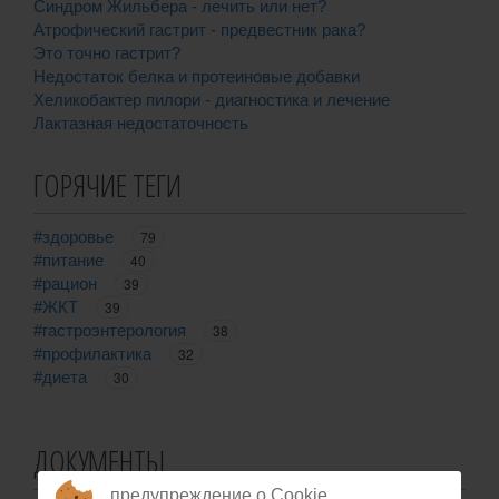
Синдром Жильбера - лечить или нет?
Атрофический гастрит - предвестник рака?
Это точно гастрит?
Недостаток белка и протеиновые добавки
Хеликобактер пилори - диагностика и лечение
Лактазная недостаточность
ГОРЯЧИЕ ТЕГИ
#здоровье
79
#питание
40
#рацион
39
#ЖКТ
39
#гастроэнтерология
38
#профилактика
32
#диета
30
ДОКУМЕНТЫ
предупреждение о Cookie