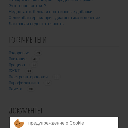
Это точно гастрит?
Недостаток белка и протеиновые добавки
Хеликобактер пилори - диагностика и лечение
Лактазная недостаточность
ГОРЯЧИЕ ТЕГИ
#здоровье
79
#питание
40
#рацион
39
#ЖКТ
39
#гастроэнтерология
38
#профилактика
32
#диета
30
ДОКУМЕНТЫ
предупреждение о Cookie
Публичная оферта