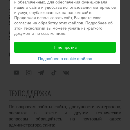
и обезличенных, для обеспечения функционала
нашего сайта и удобства использования материалов
Запись на консультацию:
и услуг, опубликованных на нашем сайте.
+7 (950) 011-50-80
Продолжая использовать сайт, Вы даете свое
согласие на обработку этих файлов. Подробнее об
dr.iris@hbcenter.ru
этой технологии вы можете узнать из краткого
Для общих вопросов:
документа по ссылке ниже.
info@hbcenter.ru
Я не против
СОЦСЕТИ
Подробнее о cookie файлах
ТЕХПОДДЕРЖКА
По вопросам работы сайта, доступности материалов,
опечаток в тексте и другим техническим
вопросам обращайтесь на почтовый адрес
администратора сайта: