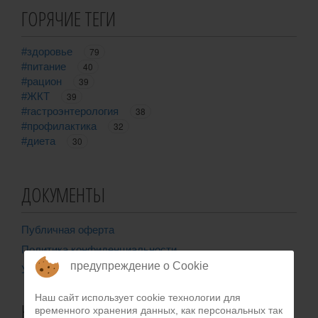
ГОРЯЧИЕ ТЕГИ
#здоровье
79
#питание
40
#рацион
39
#ЖКТ
39
#гастроэнтерология
38
#профилактика
32
#диета
30
ДОКУМЕНТЫ
Публичная оферта
Политика конфиденциальности
предупреждение о Cookie
Уведомление о файлах coockie
Наш сайт использует cookie технологии для
КОНТАКТЫ
временного хранения данных, как персональных так