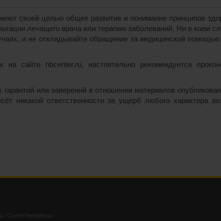
еют своей целью общее развитие и понимание принципов здоро
ьтации лечащего врача или терапию заболеваний. Ни в коем с
чаях, и не откладывайте обращение за медицинской помощью 
 на сайте hbcenter.ru, настоятельно рекомендуется проко
их гарантий или заверений в отношении материалов опубликова
несёт никакой ответственности за ущерб любого характера в
й /Санкт-Петербург/.