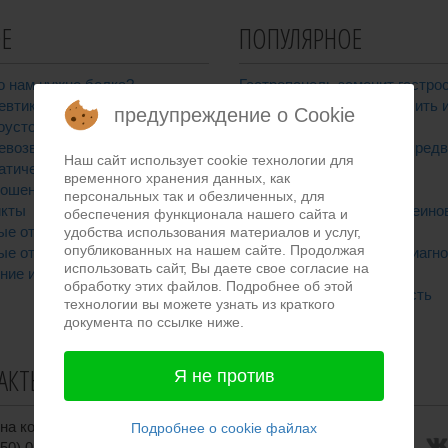
Е
ПОПУЛЯРНОЕ
о нам нужно белка?
Гастропанель заменит гастро
евтики и фитотерапия
Синдром Жильбера - лечить 
предупреждение о Cookie
оустойчивость
нет?
евозврата
Атрофический гастрит - пред
Наш сайт использует cookie технологии для
атическая нагрузка
рака?
временного хранения данных, как
ношения делают вас больным
Это точно гастрит?
персональных так и обезличенных, для
кты
Недостаток белка и протеино
обеспечения функционала нашего сайта и
ые отношения в семье
добавки
удобства использования материалов и услуг,
опубликованных на нашем сайте. Продолжая
ые отношения
Хеликобактер пилори - диагно
использовать сайт, Вы даете свое согласие на
ние и здоровье
лечение
обработку этих файлов. Подробнее об этой
Лактазная недостаточность
технологии вы можете узнать из краткого
документа по ссылке ниже.
АКТЫ
СОЦСЕТИ
Я не против
на консультацию:
Подробнее о cookie файлах
50) 011-50-80