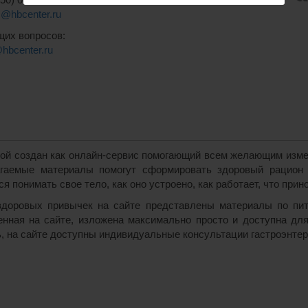
is@hbcenter.ru
щих вопросов:
@hbcenter.ru
ой создан как онлайн-сервис помогающий всем желающим измен
агаемые материалы помогут сформировать здоровый рацион 
 понимать свое тело, как оно устроено, как работает, что прин
доровых привычек на сайте представлены материалы по пита
нная на сайте, изложена максимально просто и доступна дл
, на сайте доступны индивидуальные консультации гастроэнтер