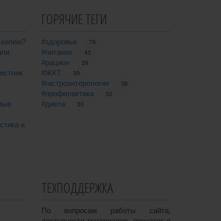
ГОРЯЧИЕ ТЕГИ
скопию?
#здоровье
79
или
#питание
40
#рацион
39
вестник
#ЖКТ
39
#гастроэнтерология
38
#профилактика
32
вые
#диета
30
стика и
ТЕХПОДДЕРЖКА
По вопросам работы сайта,
доступности материалов, опечаток в