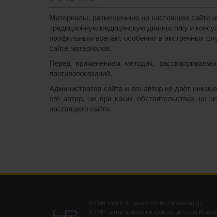
Материалы, размещенные на настоящем сайте им
традиционную медицинскую диагностику и консул
профильным врачам, особенно в экстренных слу
сайте материалов.
Перед применением методик, рассматриваемых
противопоказаний.
Администратор сайта и его автор не даёт никак
его автор, ни при каких обстоятельствах не 
настоящего сайта.
© 2019 Health & Beauty Center /St.Peterburg/.
© 2019 Центр здоровья и красоты доктора Исаево