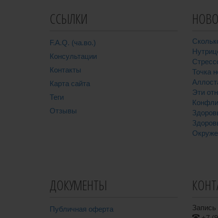
ССЫЛКИ
НОВО
Скольк
F.A.Q. (ча.во.)
Нутриц
Консультации
Стресс
Контакты
Точка н
Аллост
Карта сайта
Эти от
Теги
Конфли
Отзывы
Здоров
Здоров
Окруже
ДОКУМЕНТЫ
КОНТ
Запись 
Публичная оферта
+7 (9