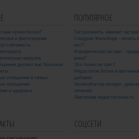
Е
ПОПУЛЯРНОЕ
о нам нужно белка?
Гастропанель заменит гастро
евтики и фитотерапия
Синдром Жильбера - лечить 
оустойчивость
нет?
евозврата
Атрофический гастрит - пред
атическая нагрузка
рака?
ношения делают вас больным
Это точно гастрит?
кты
Недостаток белка и протеино
ые отношения в семье
добавки
ые отношения
Хеликобактер пилори - диагно
ние и здоровье
лечение
Лактазная недостаточность
АКТЫ
СОЦСЕТИ
на консультацию: