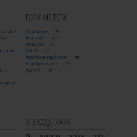
ГОРЯЧИЕ ТЕГИ
скопию?
#здоровье
79
или
#питание
40
#рацион
39
вестник
#ЖКТ
39
#гастроэнтерология
38
#профилактика
32
вые
#диета
30
стика и
ТЕХПОДДЕРЖКА
По вопросам работы сайта,