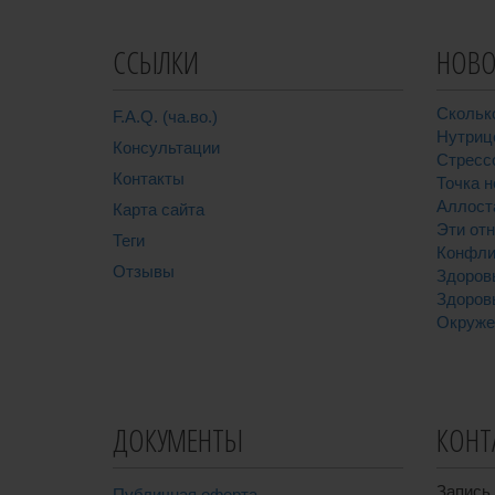
ССЫЛКИ
НОВО
Скольк
F.A.Q. (ча.во.)
Нутриц
Консультации
Стресс
Контакты
Точка н
Аллост
Карта сайта
Эти от
Теги
Конфли
Отзывы
Здоров
Здоров
Окруже
ДОКУМЕНТЫ
КОНТ
Запись 
Публичная оферта