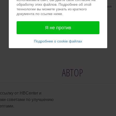
обработку этих файлов. Подробнее об этой
#энергия
#мышление
#клуб
#психотерапия
технологии вы можете узнать из краткого
документа по ссылке ниже.
Я не против
Подробнее о cookie файлах
АВТОР
сылку от HBCenter и
кими советами по улучшению
ептами.