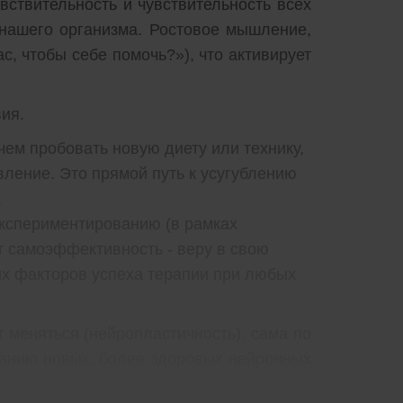
вствительность и чувствительность всех
 нашего организма. Ростовое мышление,
ас, чтобы себе помочь?»), что активирует
ия.
чем пробовать новую диету или технику,
вление. Это прямой путь к усугублению
.
кспериментированию (в рамках
т самоэффективность - веру в свою
их факторов успеха терапии при любых
т меняться (нейропластичность), сама по
ванию новых, более здоровых нейронных