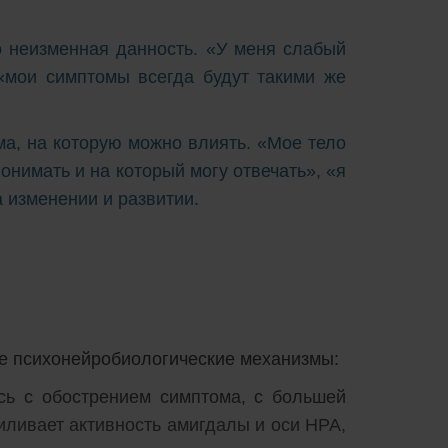
о неизменная данность. «У меня слабый
 «мои симптомы всегда будут такими же
ема, на которую можно влиять. «Мое тело
онимать и на который могу отвечать», «я
 изменении и развитии.
ые психонейробиологические механизмы:
ь с обострением симптома, с большей
силивает активность амигдалы и оси HPA,