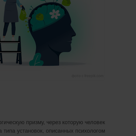
фото с freepik.com
огическую призму, через которую человек
а типа установок, описанных психологом