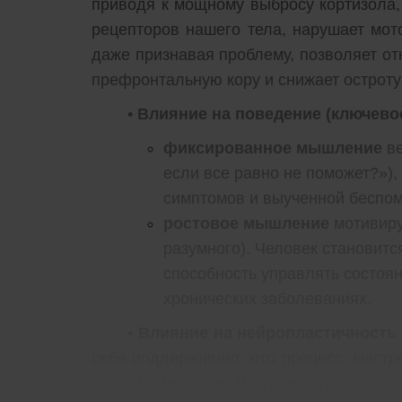
приводя к мощному выбросу кортизола, 
рецепторов нашего тела, нарушает мот
даже признавая проблему, позволяет отне
префронтальную кору и снижает остроту
• Влияние на поведение (ключевое
фиксированное мышление
ве
если все равно не поможет?»),
симптомов и выученной беспом
ростовое мышление
мотивиру
разумного). Человек становитс
способность управлять состоя
хронических заболеваниях.
• Влияние на нейропластичность
себе поддерживает этот процесс. Наст
связей в тех зонах мозга, которые регу