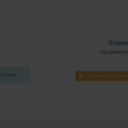
Исаева
гастроэнте
о спама!
Записаться на консу