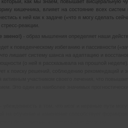
который, как мы знаем, повышает висцеральную чу
орику кишечника, влияет на состояние всех систем
стись к ней как к задаче («что я могу сделать сейч
 стресс-реакции.
 звено!)
- образ мышления определяет наши действ
дет к поведенческому избеганию и пассивности («за
 что лишает систему шанса на адаптацию и восстано
ощности (о ней я рассказывала на прошлой неделе)
ет к поиску решений, соблюдению рекомендаций и э
я активным участником своего лечения, что повышае
нием. Это один из наиболее значимых прогностическ
- убежденность в том, что мозг и нервные пути могу
рой на обучение и изменение способствует формиро
лируют боль, эмоции и вегетативные функции.