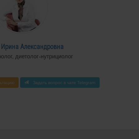
 Ирина Александровна
ролог, диетолог-нутрициолог
льтацию
Задать вопрос в чате Telegram