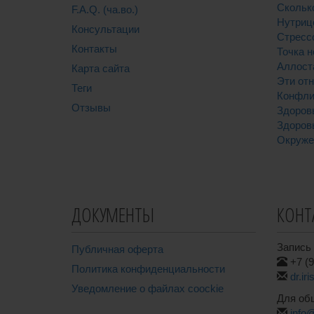
Скольк
F.A.Q. (ча.во.)
Нутриц
Консультации
Стресс
Контакты
Точка н
Аллост
Карта сайта
Эти от
Теги
Конфли
Отзывы
Здоров
Здоров
Окруже
ДОКУМЕНТЫ
КОНТ
Запись 
Публичная оферта
+7 (9
Политика конфиденциальности
dr.ir
Уведомление о файлах coockie
Для об
info