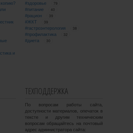
скопию?
#здоровье
79
или
#питание
40
#рацион
39
вестник
#ЖКТ
39
#гастроэнтерология
38
#профилактика
32
вые
#диета
30
стика и
ТЕХПОДДЕРЖКА
По вопросам работы сайта,
доступности материалов, опечаток в
тексте и другим техническим
вопросам обращайтесь на почтовый
адрес администратора сайта: