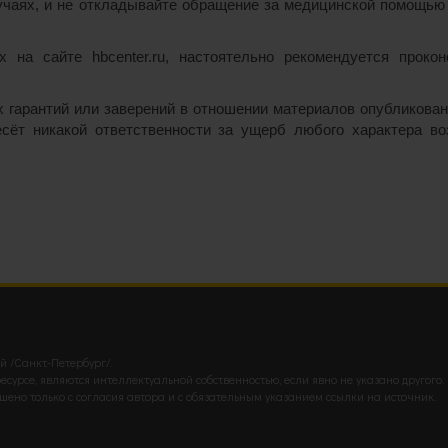
чаях, и не откладывайте обращение за медицинской помощью 
 на сайте hbcenter.ru, настоятельно рекомендуется проко
их гарантий или заверений в отношении материалов опубликова
несёт никакой ответственности за ущерб любого характера в
й /Санкт-Петербург/.
урсе, являются интеллектуальной собственностью, если явно не указано другого.
ено только с согласия автора и с обязательным указанием ссылки на источник.