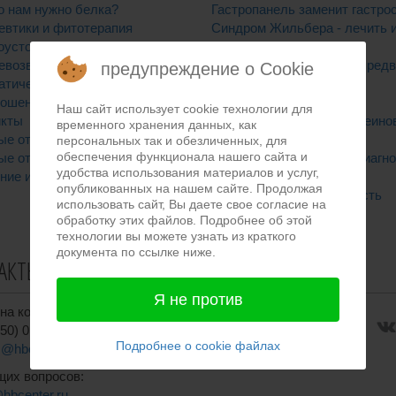
о нам нужно белка?
Гастропанель заменит гастро
евтики и фитотерапия
Синдром Жильбера - лечить 
оустойчивость
нет?
евозврата
Атрофический гастрит - пред
предупреждение о Cookie
атическая нагрузка
рака?
ношения делают вас больным
Это точно гастрит?
Наш сайт использует cookie технологии для
кты
Недостаток белка и протеино
временного хранения данных, как
ые отношения в семье
добавки
персональных так и обезличенных, для
обеспечения функционала нашего сайта и
ые отношения
Хеликобактер пилори - диагно
удобства использования материалов и услуг,
ние и здоровье
лечение
опубликованных на нашем сайте. Продолжая
Лактазная недостаточность
использовать сайт, Вы даете свое согласие на
обработку этих файлов. Подробнее об этой
технологии вы можете узнать из краткого
документа по ссылке ниже.
АКТЫ
СОЦСЕТИ
Я не против
на консультацию:
50) 011-50-80
Подробнее о cookie файлах
is@hbcenter.ru
щих вопросов:
@hbcenter.ru