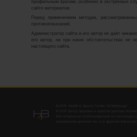
профильным врачам, особенно в экстренных слу
сайте материалов.
Перед применением методик, рассматриваемых
противопоказаний.
Администратор сайта и его автор не даёт никак
его автор, ни при каких обстоятельствах не 
настоящего сайта.
© 2019 Health & Beauty Center /St.Peterburg/.
© 2019 Центр здоровья и красоты доктора Исаево
Все материалы опубликованные на настоящем рес
материалов целиком так и их фрагментов разреш