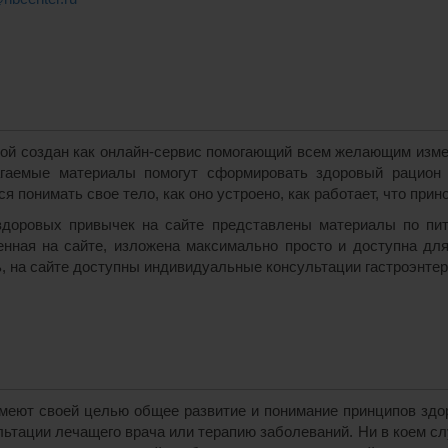
ой создан как онлайн-сервис помогающий всем желающим измен
агаемые материалы помогут сформировать здоровый рацион 
 понимать свое тело, как оно устроено, как работает, что прин
доровых привычек на сайте представлены материалы по пита
нная на сайте, изложена максимально просто и доступна дл
, на сайте доступны индивидуальные консультации гастроэнтер
еют своей целью общее развитие и понимание принципов здоро
ьтации лечащего врача или терапию заболеваний. Ни в коем с