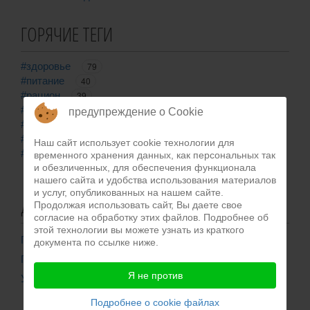
ГОРЯЧИЕ ТЕГИ
#здоровье
79
#питание
40
#рацион
39
#ЖКТ
39
предупреждение о Cookie
#гастроэнтерология
38
#профилактика
32
Наш сайт использует cookie технологии для
#диета
30
временного хранения данных, как персональных так
и обезличенных, для обеспечения функционала
нашего сайта и удобства использования материалов
и услуг, опубликованных на нашем сайте.
ДОКУМЕНТЫ
Продолжая использовать сайт, Вы даете свое
согласие на обработку этих файлов. Подробнее об
этой технологии вы можете узнать из краткого
Публичная оферта
документа по ссылке ниже.
Политика конфиденциальности
Я не против
Уведомление о файлах coockie
Подробнее о cookie файлах