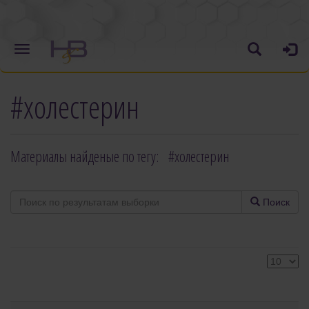
#холестерин
Материалы найденые по тегу: #холестерин
Поиск
Кол-
во
строк: