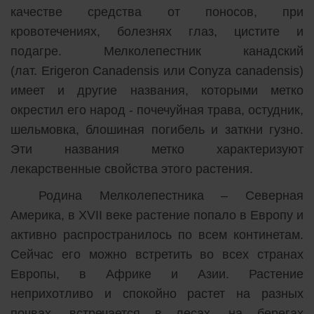
качестве средства от поносов, при
кровотечениях, болезнях глаз, цистите и
подагре. Мелколепестник канадский
(лат. Erigeron Canadensis или Conyza canadensis)
имеет и другие названия, которыми метко
окрестил его народ - почечуйная трава, остудник,
шельмовка, блошиная погибель и заткни гузно.
Эти названия метко характеризуют
лекарственные свойства этого растения.
Родина Мелколепестника – Северная
Америка, в XVII веке растение попало в Европу и
активно распространилось по всем континетам.
Сейчас его можно встретить во всех странах
Европы, в Африке и Азии. Растение
неприхотливо и спокойно растет на разных
почвах, встречается в лесах, на берегах