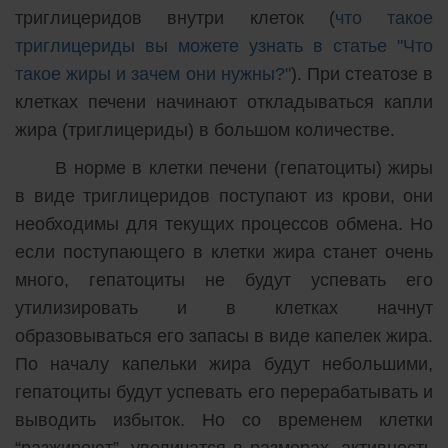
триглицеридов внутри клеток (
что такое
триглицериды вы можете узнать в статье "Что
такое жиры и зачем они нужны?"
). При стеатозе в
клетках печени начинают откладываться капли
жира (триглицериды) в большом количестве.
В норме в клетки печени (гепатоциты) жиры
в виде триглицеридов поступают из крови, они
необходимы для текущих процессов обмена. Но
если поступающего в клетки жира станет очень
много, гепатоциты не будут успевать его
утилизировать и в клетках начнут
образовываться его запасы в виде капелек жира.
По началу капельки жира будут небольшими,
гепатоциты будут успевать его перерабатывать и
выводить избыток. Но со временем клетки
“разжиреют”, увеличатся в размерах, активность