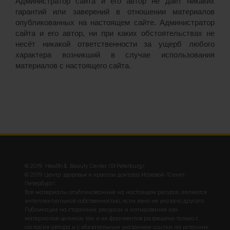
Администратор сайта и его автор не даёт никаких
гарантий или заверений в отношении материалов
опубликованных на настоящем сайте. Администратор
сайта и его автор, ни при каких обстоятельствах не
несёт никакой ответственности за ущерб любого
характера возникший в случае использования
материалов с настоящего сайта.
© 2019 Health & Beauty Center /St.Peterburg/.
© 2019 Центр здоровья и красоты доктора Исаевой /Санкт-
Петербург/.
Все материалы опубликованные на настоящем ресурсе, являются
интеллектуальной собственностью, если явно не указано другого.
Публикация на сторонних ресурсах и копирование как
материалов целиком так и их фрагментов разрешено только с
согласия автора и с обязательным указанием ссылки на источник.